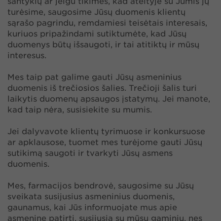
santykių ar jeigu tikimės, kad ateityje su Jumis jų
turėsime, saugosime Jūsų duomenis klientų
sąrašo pagrindu, remdamiesi teisėtais interesais,
kuriuos pripažindami sutiktumėte, kad Jūsų
duomenys būtų išsaugoti, ir tai atitiktų ir mūsų
interesus.
Mes taip pat galime gauti Jūsų asmeninius
duomenis iš trečiosios šalies. Trečioji šalis turi
laikytis duomenų apsaugos įstatymų. Jei manote,
kad taip nėra, susisiekite su mumis.
Jei dalyvavote klientų tyrimuose ir konkursuose
ar apklausose, tuomet mes turėjome gauti Jūsų
sutikimą saugoti ir tvarkyti Jūsų asmens
duomenis.
Mes, farmacijos bendrovė, saugosime su Jūsų
sveikata susijusius asmeninius duomenis,
gaunamus, kai Jūs informuojate mus apie
asmeninę patirtį, susijusią su mūsų gaminiu, nes