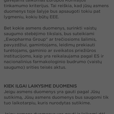
gavėjams taikomas Europos Komisijos
tinkamumo kriterijus. Tai reiškia, kad jūsų asmens
duomenys toje šalyje bus apsaugoti tokiu pat
lygmeniu, kokiu būtų EEE.
Bet kokie asmens duomenys, surinkti vaistų
saugumo stebėjimo tikslais, bus suteikiami
„Ewopharma Group“ ar trečiosioms šalimis,
pavyzdžiui, gamintojams, leidimų prekiauti
turėtojams, gaminio ar sveikatos priežiūros
institucijoms, kaip yra reikalaujama pagal ES ir
nacionalinius farmakologinio budrumo (vaistų
saugumo) srities teisės aktus.
KIEK ILGAI LAIKYSIME DUOMENIS
Jeigu asmens duomenys yra gauti pagal Jūsų
sutikimą, Jūsų asmens duomenys bus saugomi tik
tuo laikotarpiu, kuris nurodytas sutikime.