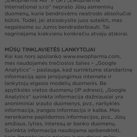
„Ewopharma AG“ ir (ar) „Ewopharma
International s.r.o“ neprašo Jūsų asmeninių
duomenų, kurie bendrovėms neatrodo absoliučiai
būtini. Todėl, jei atsisakysite juos suteikti, mes
negalėsime su Jumis bendradarbiauti. Tai
nagrinėjama kiekvienu konkrečiu atveju atskirai.
MŪSŲ TINKLAVIETĖS LANKYTOJAI
Kai kas nors apsilanko www.ewopharma.com,
mes naudojamės trečiosios šalies – „Google
Analytics“ – paslauga, kad surinktume standartinę
informaciją apie prisijungimus internete ir
lankytojų elgesio modelių duomenis. Be
apytikslės vietos duomenų (IP adreso), „Google
Analytics“ surinkta informacija dažniausiai yra
anoniminiai srauto duomenys, pvz., naršyklės
informacija, įrangos informacija ir kalba. Mes
nerenkame papildomos informacijos, pvz., Jūsų
amžiaus, lyties, interesų ar banko duomenų.
Surinkta informacija naudojama apibendrinti,