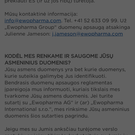
prekiauti ES (ir už jos ribų) turėtoja.
Mūsų kontaktinė informacija:
info@
ewopharma.com
. Tel. +41 52 633 09 99. Už
„Ewopharma Group“ duomenų apsaugą atsakinga
Julienne Jameson:
j.jameson@
ewopharma.com
KODĖL MES RENKAME IR SAUGOME JŪSŲ
ASMENINIUS DUOMENIS?
Jūsų asmens duomenys yra bet kurie duomenys,
kurie suteikia galimybę Jus identifikuoti.
Bendrasis duomenų apsaugos reglamentas
įpareigoja mus informuoti, kuriais tikslais mes
tvarkome Jūsų asmens duomenis. Jei turite
sutartį su „Ewopharma AG“ ir (ar) „Ewopharma
International s.r.o.“, mes rinksime Jūsų asmeninius
duomenis šios sutarties pagrindu.
Jeigu mes su Jumis anksčiau turėjome verslo