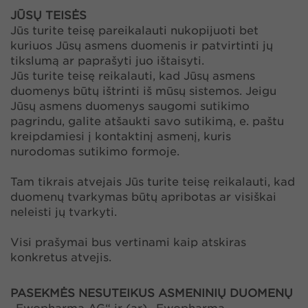
JŪSŲ TEISĖS
Jūs turite teisę pareikalauti nukopijuoti bet
kuriuos Jūsų asmens duomenis ir patvirtinti jų
tikslumą ar paprašyti juo ištaisyti.
Jūs turite teisę reikalauti, kad Jūsų asmens
duomenys būtų ištrinti iš mūsų sistemos. Jeigu
Jūsų asmens duomenys saugomi sutikimo
pagrindu, galite atšaukti savo sutikimą, e. paštu
kreipdamiesi į kontaktinį asmenį, kuris
nurodomas sutikimo formoje.
Tam tikrais atvejais Jūs turite teisę reikalauti, kad
duomenų tvarkymas būtų apribotas ar visiškai
neleisti jų tvarkyti.
Visi prašymai bus vertinami kaip atskiras
konkretus atvejis.
PASEKMĖS NESUTEIKUS ASMENINIŲ DUOMENŲ