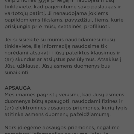
kaip žmonės įgyja prieigą ir naudojasi mūsų
tinklaviete, kad pagerintume savo paslaugas ir
vartotojų patirtį. Ji nenaudojama jokiems
papildomiems tikslams, pavyzdžiui, tiems, kurie
prisijungia prie mūsų svetainės, profiliuoti.
Jei susisiekite su mumis naudodamiesi mūsų
tinklaviete, šią informaciją naudosime tik
norėdami atsakyti į jūsų pateiktus klausimus ir
(ar) skundus ar atsiųstus pasiūlymus. Atsakius į
Jūsų užklausą, Jūsų asmens duomenys bus
sunaikinti.
APSAUGA
Mes imamės pagrįstų veiksmų, kad Jūsų asmens
duomenys būtų apsaugoti, naudodami fizines ir
(ar) elektronines apsaugos priemones, kurių lygis
atitinka asmens duomenų pažeidžiamumą.
Nors įdiegėme apsaugos priemones, negalime