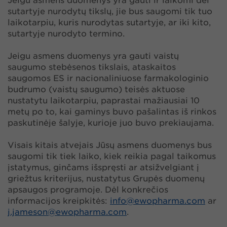
Jeigu asmens duomenys yra gauti ir laikomi dėl
sutartyje nurodytų tikslų, jie bus saugomi tik tuo
laikotarpiu, kuris nurodytas sutartyje, ar iki kito,
sutartyje nurodyto termino.
Jeigu asmens duomenys yra gauti vaistų
saugumo stebėsenos tikslais, ataskaitos
saugomos ES ir nacionaliniuose farmakologinio
budrumo (vaistų saugumo) teisės aktuose
nustatytu laikotarpiu, paprastai mažiausiai 10
metų po to, kai gaminys buvo pašalintas iš rinkos
paskutinėje šalyje, kurioje juo buvo prekiaujama.
Visais kitais atvejais Jūsų asmens duomenys bus
saugomi tik tiek laiko, kiek reikia pagal taikomus
įstatymus, ginčams išspręsti ar atsižvelgiant į
griežtus kriterijus, nustatytus Grupės duomenų
apsaugos programoje. Dėl konkrečios
informacijos kreipkitės:
info@
ewopharma.com
ar
j.jameson@ewopharma.com
.