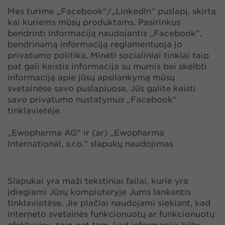
Mes turime „Facebook“/„LinkedIn“ puslapį, skirtą
kai kuriems mūsų produktams. Pasirinkus
bendrinti informaciją naudojantis „Facebook“,
bendrinamą informaciją reglamentuoja jo
privatumo politika. Minėti socialiniai tinklai taip
pat gali keistis informacija su mumis bei skelbti
informaciją apie jūsų apsilankymą mūsų
svetainėse savo puslapiuose. Jūs galite keisti
savo privatumo nustatymus „Facebook“
tinklavietėje.
„Ewopharma AG“ ir (ar) „Ewopharma
International, s.r.o.“ slapukų naudojimas
Slapukai yra maži tekstiniai failai, kurie yra
įdiegiami Jūsų kompiuteryje Jums lankantis
tinklavietėse. Jie plačiai naudojami siekiant, kad
interneto svetainės funkcionuotų ar funkcionuotų