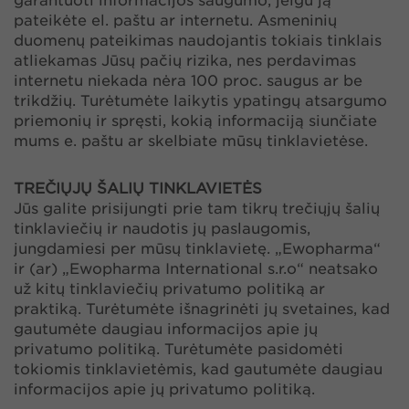
garantuoti informacijos saugumo, jeigu ją
pateikėte el. paštu ar internetu. Asmeninių
duomenų pateikimas naudojantis tokiais tinklais
atliekamas Jūsų pačių rizika, nes perdavimas
internetu niekada nėra 100 proc. saugus ar be
trikdžių. Turėtumėte laikytis ypatingų atsargumo
priemonių ir spręsti, kokią informaciją siunčiate
mums e. paštu ar skelbiate mūsų tinklavietėse.
TREČIŲJŲ ŠALIŲ TINKLAVIETĖS
Jūs galite prisijungti prie tam tikrų trečiųjų šalių
tinklaviečių ir naudotis jų paslaugomis,
jungdamiesi per mūsų tinklavietę. „Ewopharma“
ir (ar) „Ewopharma International s.r.o“ neatsako
už kitų tinklaviečių privatumo politiką ar
praktiką. Turėtumėte išnagrinėti jų svetaines, kad
gautumėte daugiau informacijos apie jų
privatumo politiką. Turėtumėte pasidomėti
tokiomis tinklavietėmis, kad gautumėte daugiau
informacijos apie jų privatumo politiką.