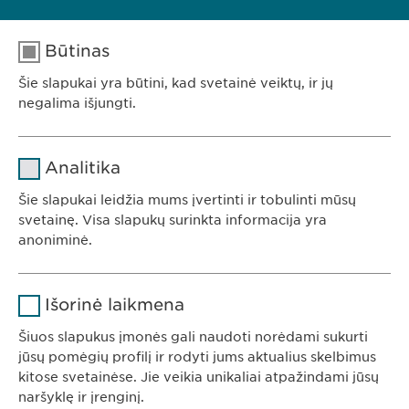
TEISĖ PATEIKTI SKUNDĄ
Jei manote, kad nebuvo teisingai ar tinkamai
elgiamasi Jūsų teisių atžvilgiu, turite teisę
Būtinas
pateikti skundą duomenų apsaugos priežiūros
Šie slapukai yra būtini, kad svetainė veiktų, ir jų
institucijai.
negalima išjungti.
Pavadinimas
cookie_optin
Analitika
Teikėjas
sgalinski
Ewopharma AG
Šie slapukai leidžia mums įvertinti ir tobulinti mūsų
Representation Office
svetainę. Visa slapukų surinkta informacija yra
Trukmė
1 metai
anoniminė.
Konstitucijoy av. 7,
09308 Vilnius,
Saugo naudotojo slapuko sutikimo
Tikslas
Pavadinimas
Google Analytics
Lietuva
būseną.
Išorinė laikmena
Teikėjas
Google
Šiuos slapukus įmonės gali naudoti norėdami sukurti
jūsų pomėgių profilį ir rodyti jums aktualius skelbimus
KONTAKTAI
Trukmė
1 diena
kitose svetainėse. Jie veikia unikaliai atpažindami jūsų
Tel. +370 5 248 73 50
naršyklę ir įrenginį.