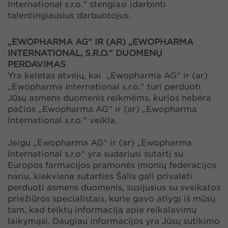
International s.r.o.“ stengiasi įdarbinti
talentingiausius darbuotojus.
„EWOPHARMA AG“ IR (AR) „EWOPHARMA
INTERNATIONAL, S.R.O.“ DUOMENŲ
PERDAVIMAS
Yra keletas atvejų, kai „Ewopharma AG“ ir (ar)
„Ewopharma International s.r.o.“ turi perduoti
Jūsų asmens duomenis reikmėms, kurios nebėra
pačios „Ewopharma AG“ ir (ar) „Ewopharma
International s.r.o.“ veikla.
Jeigu „Ewopharma AG“ ir (ar) „Ewopharma
International s.r.o“ yra sudariusi sutartį su
Europos farmacijos pramonės įmonių federacijos
nariu, kiekviena sutarties Šalis gali privalėti
perduoti asmens duomenis, susijusius su sveikatos
priežiūros specialistais, kurie gavo atlygį iš mūsų
tam, kad teiktų informaciją apie reikalavimų
laikymąsi. Daugiau informacijos yra Jūsų sutikimo