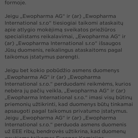
formoje.
Jeigu „Ewopharma AG“ ir (ar) „Ewopharma
International s.r.o“ tiesiogiai taikomi ataskaitų
apie atlygio mokėjimą sveikatos priežiūros
specialistams reikalavimai, „Ewopharma AG“ ir
(ar) „Ewopharma International s.r.o“ išsaugos
Jūsų duomenis, reikalingus ataskaitoms pagal
taikomus įstatymus parengti.
Jeigu bet kokio pobūdžio asmens duomenys
„Ewopharma AG“ ir (ar) „Ewopharma
International s.r.o.“ perduodami reikmėms, kurios
nebėra jų pačių veikla, „Ewopharma AG“ ir (ar)
„Ewopharma International s.r.o.“ imasi visų būtinų
priemonių užtikrinti, kad duomenys būtų tinkamai
apsaugoti pagal taikomus privatumo įstatymus.
Jeigu „Ewopharma AG“ ir (ar) „Ewopharma
International s.r.o.“ perduoda asmens duomenis
už EEE ribų, bendrovės užtikrina, kad duomenų