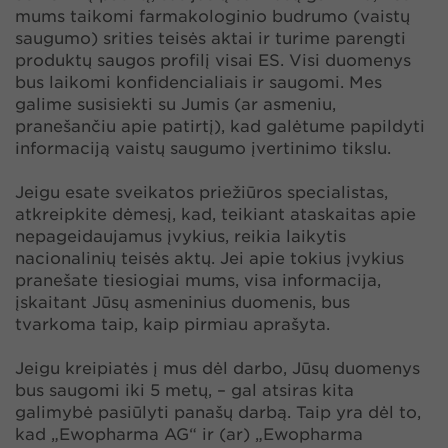
mums taikomi farmakologinio budrumo (vaistų
saugumo) srities teisės aktai ir turime parengti
produktų saugos profilį visai ES. Visi duomenys
bus laikomi konfidencialiais ir saugomi. Mes
galime susisiekti su Jumis (ar asmeniu,
pranešančiu apie patirtį), kad galėtume papildyti
informaciją vaistų saugumo įvertinimo tikslu.
Jeigu esate sveikatos priežiūros specialistas,
atkreipkite dėmesį, kad, teikiant ataskaitas apie
nepageidaujamus įvykius, reikia laikytis
nacionalinių teisės aktų. Jei apie tokius įvykius
pranešate tiesiogiai mums, visa informacija,
įskaitant Jūsų asmeninius duomenis, bus
tvarkoma taip, kaip pirmiau aprašyta.
Jeigu kreipiatės į mus dėl darbo, Jūsų duomenys
bus saugomi iki 5 metų, – gal atsiras kita
galimybė pasiūlyti panašų darbą. Taip yra dėl to,
kad „Ewopharma AG“ ir (ar) „Ewopharma